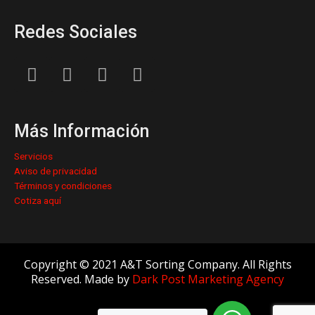
Redes Sociales
L
F
I
Y
i
a
n
o
n
c
s
u
k
e
t
t
Más Información
e
b
a
u
d
o
g
b
Servicios
i
o
r
e
Aviso de privacidad
n
k
a
Términos y condiciones
Cotiza aquí
m
Copyright © 2021 A&T Sorting Company. All Rights
Reserved. Made by
Dark Post Marketing Agency