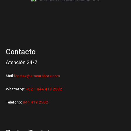
n
k
a
m
Contacto
Atención 24/7
Mail:
fcortez@atnearshore.com
WhatsApp:
+52 1 844 419 2582
Telefono:
844 419 2582