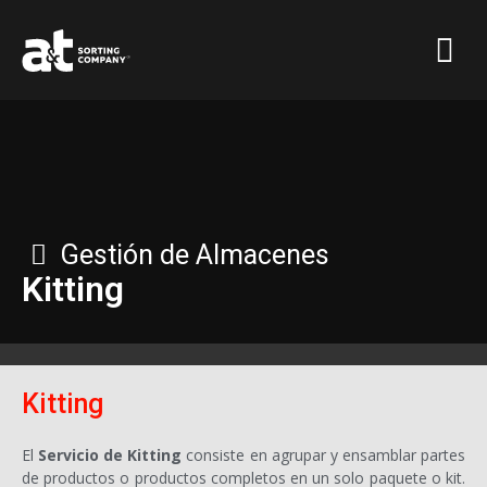
Ir
Menú
al
contenido
Gestión de Almacenes
Kitting
Kitting
El
Servicio de Kitting
consiste en agrupar y ensamblar partes
de productos o productos completos en un solo paquete o kit.