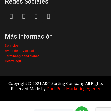
Redes Sociales
L
F
I
Y
i
a
n
o
n
c
s
u
k
e
t
t
Más Información
e
b
a
u
d
o
g
b
Servicios
i
o
r
e
Aviso de privacidad
n
k
a
Términos y condiciones
Cotiza aquí
m
Copyright © 2021 A&T Sorting Company. All Rights
Reserved. Made by
Dark Post Marketing Agency