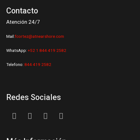
Contacto
Atención 24/7
Mail:
fcortez@atnearshore.com
WhatsApp:
+52 1 844 419 2582
Telefono:
844 419 2582
Redes Sociales
L
F
I
Y
i
a
n
o
n
c
s
u
k
e
t
t