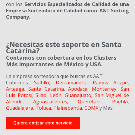
con los
Servicios Especializados de Calidad de una
Empresa Sorteadora de Calidad como A&T Sorting
Company
.
¿Necesitas este soporte en Santa
Catarina?
Contamos con cobertura en los Clusters
Más importantes de México y USA.
La empresa sorteadora que buscas es A&T.
Cubrimos:
Saltillo
,
Derramadero
,
Ramos Arizpe
,
Arteaga
,
Santa Catarina
,
Apodaca
,
Monterrey
,
San
Luis Potosí
,
Silao
,
León
,
Guanajuato
,
San Miguel de
Allende
,
Aguascalientes
,
Querétaro
,
Puebla
,
Guadalajara
,
Toluca
,
Tlalnepantla
,
CDMX
y Más.
Quiero cotizar este servicio