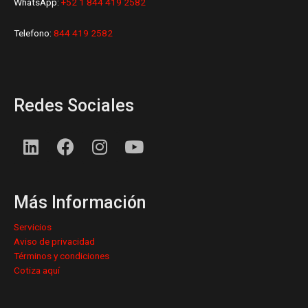
WhatsApp:
+52 1 844 419 2582
Telefono:
844 419 2582
Redes Sociales
L
F
I
Y
i
a
n
o
n
c
s
u
k
e
t
t
Más Información
e
b
a
u
d
o
g
b
Servicios
i
o
r
e
Aviso de privacidad
n
k
a
Términos y condiciones
Cotiza aquí
m