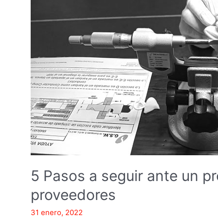
seguir
ante
un
problema
de
calidad
con
proveedores
5 Pasos a seguir ante un p
proveedores
31 enero, 2022