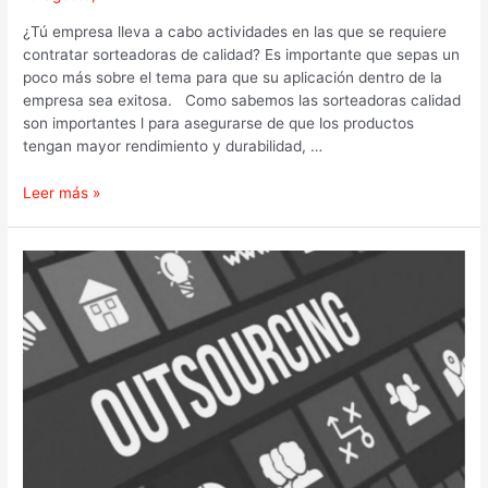
¿Tú empresa lleva a cabo actividades en las que se requiere
contratar sorteadoras de calidad? Es importante que sepas un
poco más sobre el tema para que su aplicación dentro de la
empresa sea exitosa. Como sabemos las sorteadoras calidad
son importantes l para asegurarse de que los productos
tengan mayor rendimiento y durabilidad, …
Leer más »
¿Tienes
outsourcing
de
calidad
en
tu
planta?
¡Esto
es
lo