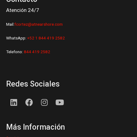
Atención 24/7
Mail:
fcortez@atnearshore.com
WhatsApp:
+52 1 844 419 2582
Telefono:
844 419 2582
Redes Sociales
L
F
I
Y
i
a
n
o
n
c
s
u
k
e
t
t
Más Información
e
b
a
u
d
o
g
b