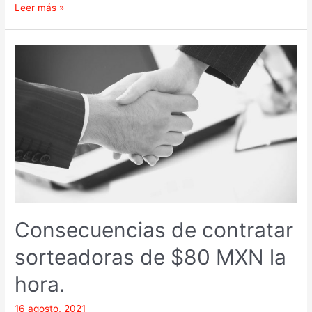
Leer más »
Consecuencias
de
contratar
sorteadoras
de
$80
MXN
la
hora.
Consecuencias de contratar
sorteadoras de $80 MXN la
hora.
16 agosto, 2021