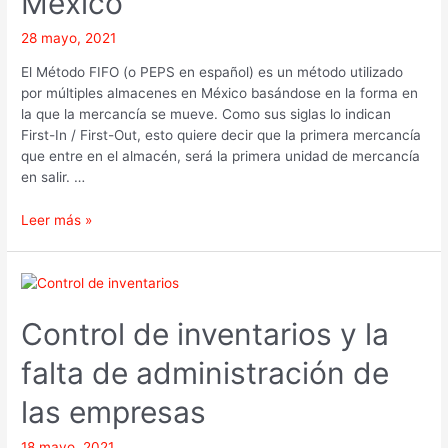
México
28 mayo, 2021
El Método FIFO (o PEPS en español) es un método utilizado
por múltiples almacenes en México basándose en la forma en
la que la mercancía se mueve. Como sus siglas lo indican
First-In / First-Out, esto quiere decir que la primera mercancía
que entre en el almacén, será la primera unidad de mercancía
en salir. …
Leer más »
Control
de
inventarios
Control de inventarios y la
y
falta de administración de
la
falta
las empresas
de
administración
18 mayo, 2021