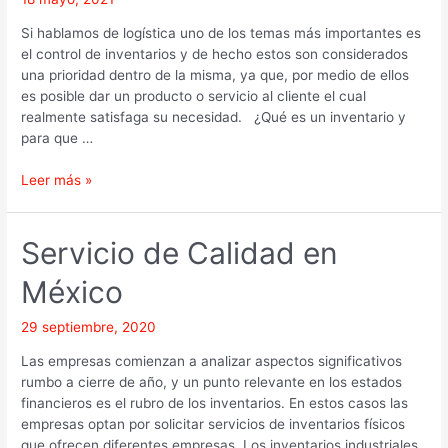
de
las
Si hablamos de logística uno de los temas más importantes es
empresas
el control de inventarios y de hecho estos son considerados
una prioridad dentro de la misma, ya que, por medio de ellos
es posible dar un producto o servicio al cliente el cual
realmente satisfaga su necesidad. ¿Qué es un inventario y
para que …
Leer más »
Servicio
Servicio de Calidad en
de
México
Calidad
en
México
29 septiembre, 2020
Las empresas comienzan a analizar aspectos significativos
rumbo a cierre de año, y un punto relevante en los estados
financieros es el rubro de los inventarios. En estos casos las
empresas optan por solicitar servicios de inventarios físicos
que ofrecen diferentes empresas. Los inventarios industriales