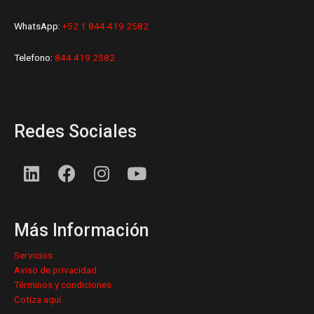
WhatsApp:
+52 1 844 419 2582
Telefono:
844 419 2582
Redes Sociales
L
F
I
Y
i
a
n
o
n
c
s
u
k
e
t
t
Más Información
e
b
a
u
d
o
g
b
Servicios
i
o
r
e
Aviso de privacidad
n
k
a
Términos y condiciones
Cotiza aquí
m