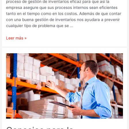
proceso de gestión de inventarios eficaz para que así la
empresa asegure que sus procesos internos sean eficientes
tanto en el tiempo como en los costos. Además de que contar
con una buena gestión de inventarios nos ayudara a prevenir
cualquier tipo de problema que se …
Leer más »
Consejos
para
la
administración
de
Inventario
de
Almacén