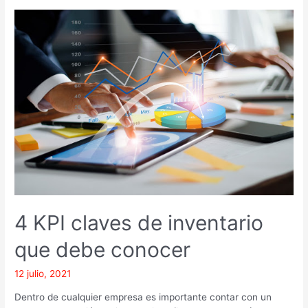
4
KPI
claves
de
inventario
que
debe
conocer
4 KPI claves de inventario
que debe conocer
12 julio, 2021
Dentro de cualquier empresa es importante contar con un