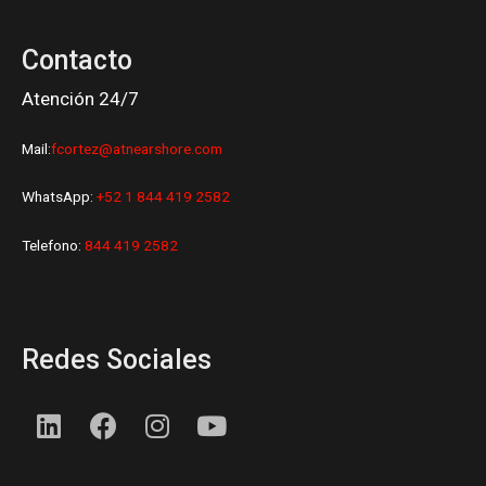
Contacto
Atención 24/7
Mail:
fcortez@atnearshore.com
WhatsApp:
+52 1 844 419 2582
Telefono:
844 419 2582
Redes Sociales
L
F
I
Y
i
a
n
o
n
c
s
u