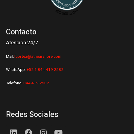
Contacto
Atención 24/7
Mail:
fcortez@atnearshore.com
WhatsApp:
+52 1 844 419 2582
Telefono:
844 419 2582
Redes Sociales
L
F
I
Y