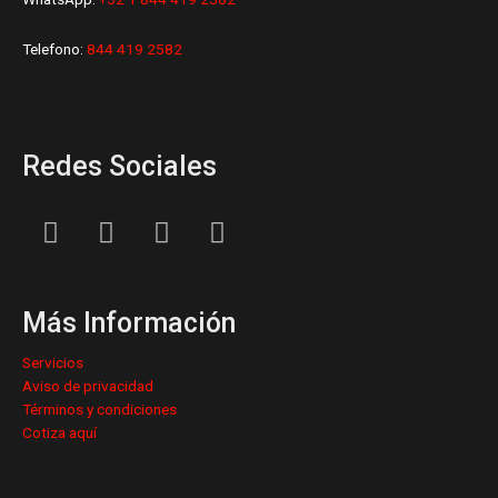
Telefono:
844 419 2582
Redes Sociales
L
F
I
Y
i
a
n
o
n
c
s
u
k
e
t
t
Más Información
e
b
a
u
d
o
g
b
Servicios
i
o
r
e
Aviso de privacidad
n
k
a
Términos y condiciones
Cotiza aquí
m